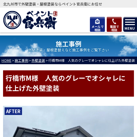
北九州市で外壁塗装・屋根塗装ならペイント官兵衛にお任せ
メールで
電話で
MENU
相談
相談
施工事例
外壁塗装・屋根塗替えなど施工事例をご覧下さい
HOME
>
施工事例
>
外壁塗装
>
行橋市M様 人気のグレーでオシャレに仕上げた外壁塗装
行橋市M様 人気のグレーでオシャレに
仕上げた外壁塗装
AFTER