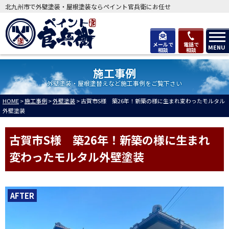
北九州市で外壁塗装・屋根塗装ならペイント官兵衛にお任せ
メールで
電話で
MENU
相談
相談
施工事例
外壁塗装・屋根塗替えなど施工事例をご覧下さい
HOME
>
施工事例
>
外壁塗装
>
古賀市S様 築26年！新築の様に生まれ変わったモルタル
外壁塗装
古賀市S様 築26年！新築の様に生まれ
変わったモルタル外壁塗装
AFTER