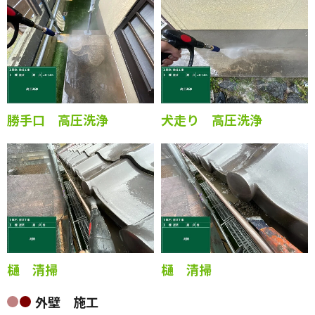
勝手口 高圧洗浄
犬走り 高圧洗浄
樋 清掃
樋 清掃
外壁 施工