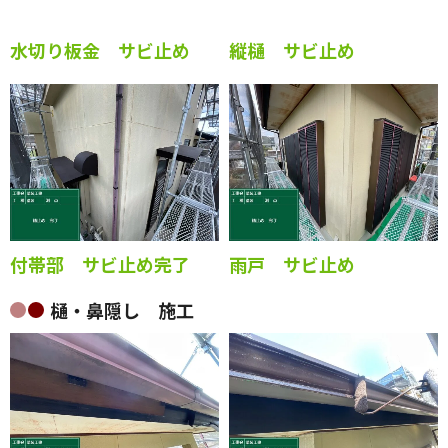
水切り板金 サビ止め
縦樋 サビ止め
付帯部 サビ止め完了
雨戸 サビ止め
樋・鼻隠し 施工