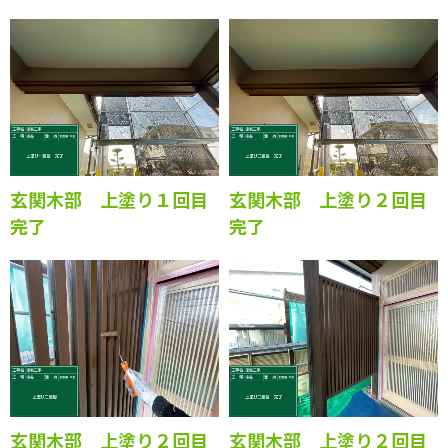
完了
玄関木部の上塗りを行っていきま
す。
玄関木部 上塗り１回目
玄関木部 上塗り２回目
完了
完了