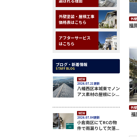
選ばれる理由
外壁塗装・屋根工事
外
価格表はこちら
福
アフターサービス
はこちら
ブログ・新着情報
STAFF BLOG
NEW
2026.07.21更新
八幡西区本城東でノン
アス素材の屋根にシ...
外
福
NEW
2026.07.04更新
小倉南区にてRCの物
件で雨漏りして欠落...