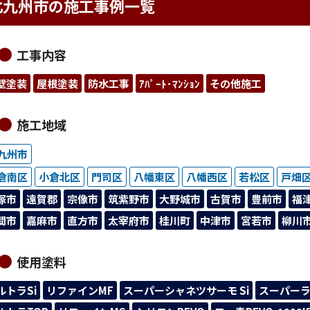
北九州市の施工事例一覧
工事内容
壁塗装
屋根塗装
防水工事
ｱﾊﾟｰﾄ･ﾏﾝｼｮﾝ
その他施工
施工地域
九州市
倉南区
小倉北区
門司区
八幡東区
八幡西区
若松区
戸畑
塚市
遠賀郡
宗像市
筑紫野市
大野城市
古賀市
豊前市
福
間市
嘉麻市
直方市
太宰府市
桂川町
中津市
宮若市
柳川
使用塗料
ルトラSi
リファインMF
スーパーシャネツサーモ Si
スーパーラ