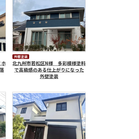
外壁塗装
×ホ
北九州市若松区N様 多彩模様塗料
落
で高級感のある仕上がりになった
外壁塗装