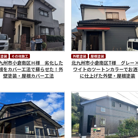
壁塗装
その他施工
外壁塗装
屋根塗装
九州市小倉南区Ｈ様 劣化した
北九州市小倉南区T様 グレー
根をカバー工法で蘇らせた！外
ワイトのツートンカラーでお洒
壁塗装・屋根カバー工法
に仕上げた外壁・屋根塗装