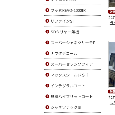
フッ素REVO-1000IR
外
北
リファインSI
ラ
SDクリヤー無機
スーパーシャネツサーモF
ナフタデコール
スーパーセランソフィア
マックスシールドＳｉ
インテグラルコート
外
無機ハイブリットコート
北
し
シャネツテックSI