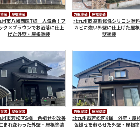
壁塗装
屋根塗装
外壁塗装
屋根塗装
九州市八幡西区T様 人気色！ブ
北九州市 高耐候性シリコン塗
ック×ブラウンでお洒落に仕上
カビに強い外壁に仕上げた屋根
げた外壁・屋根塗装
壁塗装
壁塗装
屋根塗装
外壁塗装
屋根塗装
九州市若松区S様 色褪せを改善
北九州市若松区K様 外壁・屋
生まれ変わった外壁・屋根塗装
色褪せを蘇らせた外壁・屋根塗