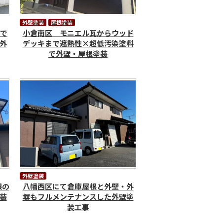
外壁塗装
屋根塗装
料で
小倉南区 モニエル瓦からウッド
外
デッキまで遮熱性×超低汚染塗料
で外壁・屋根塗装
外壁塗装
根の
八幡西区にて倉庫屋根と外壁・外
装
塀もフルメンテナンスした外壁塗
装工事