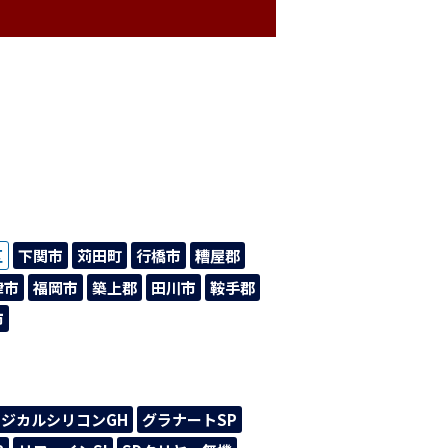
区
下関市
苅田町
行橋市
糟屋郡
津市
福岡市
築上郡
田川市
鞍手郡
市
ジカルシリコンGH
グラナートSP