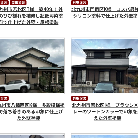
壁塗装
屋根塗装
外壁塗装
九州市若松区T様 築40年！外
北九州市門司区K様 コスパ最
のひび割れを補修し超低汚染塗
シリコン塗料で仕上げた外壁塗
料で仕上げた外壁・屋根塗装
壁塗装
外壁塗装
九州市八幡西区K様 多彩模様塗
北九州市若松区I様 ブラウン
で落ち着きのある印象に仕上げ
レーのツートンカラーで印象を
た外壁塗装
えた外壁塗装