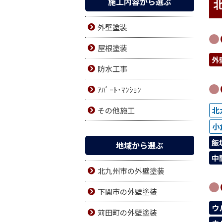
施工内容から選ぶ
外壁塗装
屋根塗装
外
防水工事
ｱﾊﾟｰﾄ･ﾏﾝｼｮﾝ
その他施工
北
小
飯
地域から選ぶ
中
北九州市の外壁塗装
下関市の外壁塗装
ウ
苅田町の外壁塗装