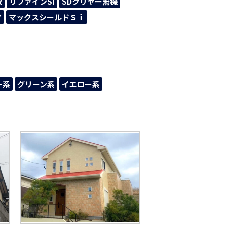
R
リファインSI
SDクリヤー無機
ア
マックスシールドＳｉ
ー系
グリーン系
イエロー系