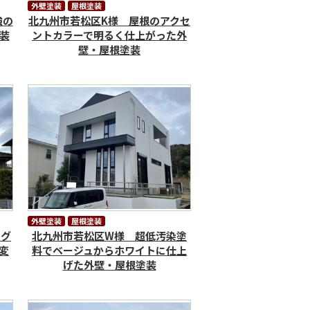
外壁塗装
屋根塗装
強の
北九州市若松区K様 屋根のアクセ
装
ントカラーで明るく仕上がった外
壁・屋根塗装
外壁塗装
屋根塗装
×グ
北九州市若松区W様 超低汚染塗
変
料でベージュからホワイトに仕上
げた外壁・屋根塗装