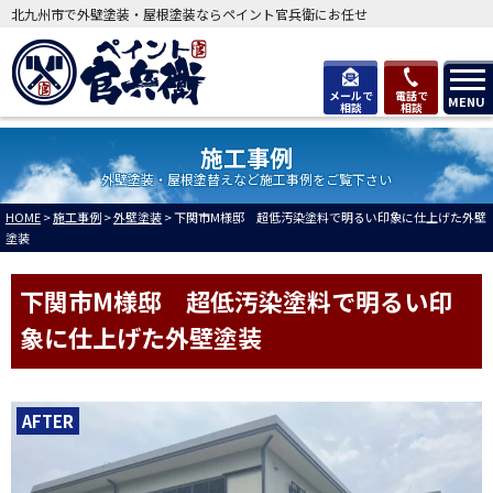
北九州市で外壁塗装・屋根塗装ならペイント官兵衛にお任せ
メールで
電話で
MENU
相談
相談
施工事例
外壁塗装・屋根塗替えなど施工事例をご覧下さい
HOME
>
施工事例
>
外壁塗装
>
下関市M様邸 超低汚染塗料で明るい印象に仕上げた外壁
塗装
下関市M様邸 超低汚染塗料で明るい印
象に仕上げた外壁塗装
AFTER