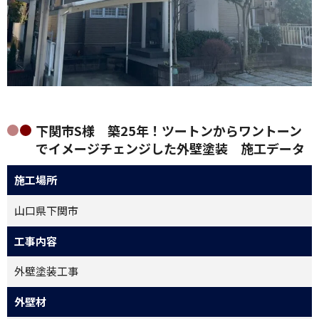
下関市S様 築25年！ツートンからワントーン
でイメージチェンジした外壁塗装 施工データ
施工場所
山口県下関市
工事内容
外壁塗装工事
外壁材