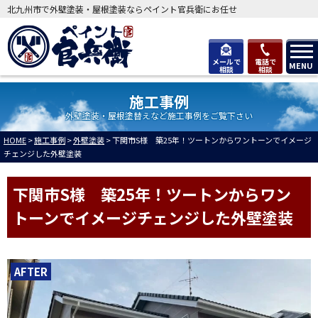
北九州市で外壁塗装・屋根塗装ならペイント官兵衛にお任せ
メールで
電話で
MENU
相談
相談
施工事例
外壁塗装・屋根塗替えなど施工事例をご覧下さい
HOME
>
施工事例
>
外壁塗装
>
下関市S様 築25年！ツートンからワントーンでイメージ
チェンジした外壁塗装
下関市S様 築25年！ツートンからワン
トーンでイメージチェンジした外壁塗装
AFTER