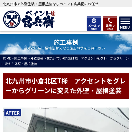
北九州市で外壁塗装・屋根塗装ならペイント官兵衛にお任せ
メールで
電話で
MENU
相談
相談
施工事例
外壁塗装・屋根塗替えなど施工事例をご覧下さい
HOME
>
施工事例
>
外壁塗装
>
北九州市小倉北区T様 アクセントをグレーからグリーン
に変えた外壁・屋根塗装
北九州市小倉北区T様 アクセントをグレ
ーからグリーンに変えた外壁・屋根塗装
AFTER