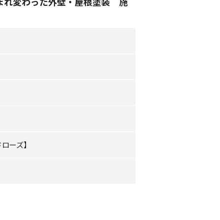
まれ変わった外壁・屋根塗装 施
ドローズ】
】