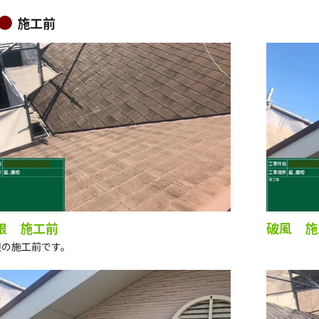
施工前
根 施工前
破風 施
根の施工前です。