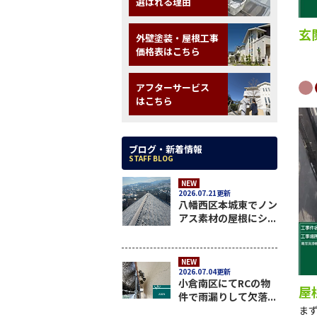
選ばれる理由
玄
外壁塗装・屋根工事
価格表はこちら
アフターサービス
はこちら
ブログ・新着情報
STAFF BLOG
NEW
2026.07.21更新
八幡西区本城東でノン
アス素材の屋根にシ...
NEW
2026.07.04更新
小倉南区にてRCの物
屋
件で雨漏りして欠落...
ま