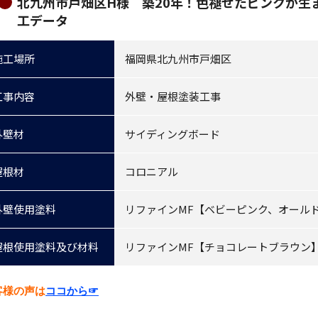
北九州市戸畑区H様 築20年！色褪せたピンクが生
工データ
施工場所
福岡県北九州市戸畑区
工事内容
外壁・屋根塗装工事
外壁材
サイディングボード
屋根材
コロニアル
外壁使用塗料
リファインMF【ベビーピンク、オール
屋根使用塗料及び材料
リファインMF【チョコレートブラウン
客様の声は
ココから☞