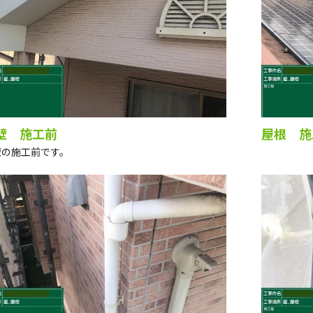
壁 施工前
屋根 施
壁の施工前です。