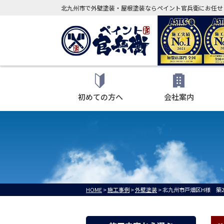
北九州市で外壁塗装・屋根塗装ならペイント官兵衛にお任せ
初めての方へ
会社案内
HOME
>
施工事例
>
外壁塗装
>
北九州市戸畑区H様 築