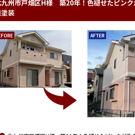
北九州市戸畑区H様 築20年！色褪せたピン
根塗装
EFORE
AFTER