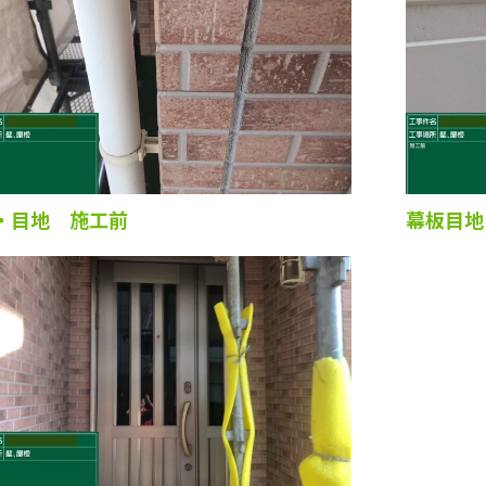
・目地 施工前
幕板目地