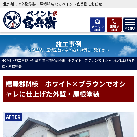
北九州市で外壁塗装・屋根塗装ならペイント官兵衛にお任せ
メールで
電話で
MENU
相談
相談
施工事例
外壁塗装・屋根塗替えなど施工事例をご覧下さい
HOME
>
施工事例
>
外壁塗装
>
糟屋郡M様 ホワイト×ブラウンでオシャレに仕上げた外
壁・屋根塗装
糟屋郡M様 ホワイト×ブラウンでオシ
ャレに仕上げた外壁・屋根塗装
AFTER