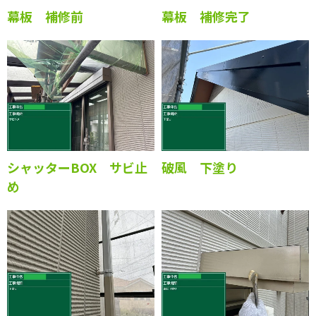
幕板 補修前
幕板 補修完了
シャッターBOX サビ止
破風 下塗り
め