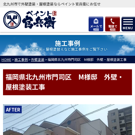
北九州市で外壁塗装・屋根塗装ならペイント官兵衛にお任せ
メールで
電話で
MENU
相談
相談
施工事例
外壁塗装・屋根塗替えなど施工事例をご覧下さい
HOME
>
施工事例
>
外壁塗装
>
福岡県北九州市門司区 M様邸 外壁・屋根塗装工事
福岡県北九州市門司区 M様邸 外壁・
屋根塗装工事
AFTER