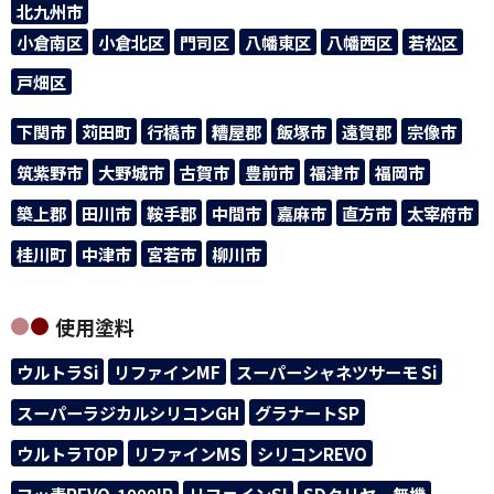
北九州市
小倉南区
小倉北区
門司区
八幡東区
八幡西区
若松区
戸畑区
下関市
苅田町
行橋市
糟屋郡
飯塚市
遠賀郡
宗像市
筑紫野市
大野城市
古賀市
豊前市
福津市
福岡市
築上郡
田川市
鞍手郡
中間市
嘉麻市
直方市
太宰府市
桂川町
中津市
宮若市
柳川市
使用塗料
ウルトラSi
リファインMF
スーパーシャネツサーモ Si
スーパーラジカルシリコンGH
グラナートSP
ウルトラTOP
リファインMS
シリコンREVO