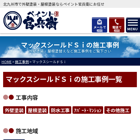
北九州市で外壁塗装・屋根塗装ならペイント官兵衛にお任せ
メールで
電話で
MENU
相談
相談
マックスシールドＳｉの施工事例
外壁塗装・屋根塗替えなど施工事例をご覧下さい
HOME
>
施工事例
>
マックスシールドＳｉ
マックスシールドＳｉの施工事例一覧
工事内容
外壁塗装
屋根塗装
防水工事
ｱﾊﾟｰﾄ･ﾏﾝｼｮﾝ
その他施工
施工地域