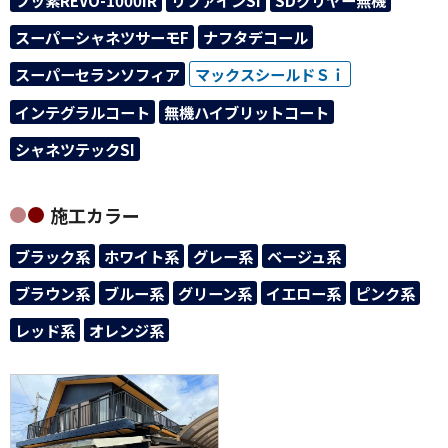
フッ素REVO-1000IR
リファインSI
SDクリヤー無機
スーパーシャネツサーモF
ナフタデコール
スーパーセランソフィア
マックスシールドＳｉ
インテグラルコート
無機ハイブリットコート
シャネツテックSI
施工カラー
ブラック系
ホワイト系
グレー系
ベージュ系
ブラウン系
ブルー系
グリーン系
イエロー系
ピンク系
レッド系
オレンジ系