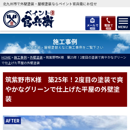
北九州市で外壁塗装・屋根塗装ならペイント官兵衛にお任せ
メールで
電話で
MENU
相談
相談
施工事例
外壁塗装・屋根塗替えなど施工事例をご覧下さい
HOME
>
施工事例
>
外壁塗装
>
筑紫野市K様 築25年！2度目の塗装で爽やかなグリーン
で仕上げた平屋の外壁塗装
筑紫野市K様 築25年！2度目の塗装で爽
やかなグリーンで仕上げた平屋の外壁塗
装
AFTER