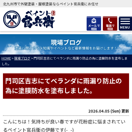
北九州市で外壁塗装・屋根塗装ならペイント官兵衛にお任せ
メールで
電話で
MENU
相談
相談
現場ブログ
塗装に関するマメ知識やイベントなど最新情報をお届けします！
HOME
>
現場ブログ
>
門司区吉志にてベランダに雨漏り防止の為に塗膜防水を塗布しま
した。
門司区吉志にてベランダに雨漏り防止の
為に塗膜防水を塗布しました。
2026.04.05 (Sun) 更新
こんにちは！気持ちが良い春ですが花粉症に悩まされてい
るペイント官兵衛の伊藤です(-_-)