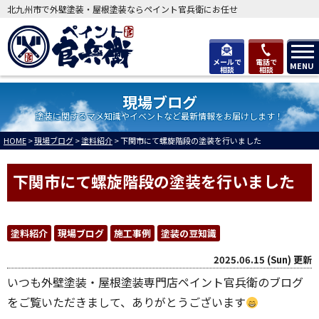
北九州市で外壁塗装・屋根塗装ならペイント官兵衛にお任せ
メールで
電話で
MENU
相談
相談
現場ブログ
塗装に関するマメ知識やイベントなど最新情報をお届けします！
HOME
>
現場ブログ
>
塗料紹介
>
下関市にて螺旋階段の塗装を行いました
下関市にて螺旋階段の塗装を行いました
塗料紹介
現場ブログ
施工事例
塗装の豆知識
2025.06.15 (Sun) 更新
いつも外壁塗装・屋根塗装専門店ペイント官兵衛のブログ
をご覧いただきまして、ありがとうございます