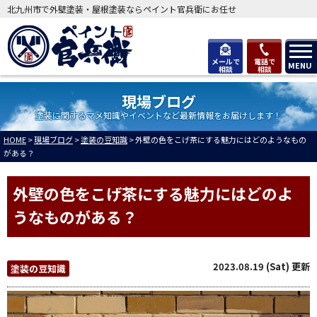
北九州市で外壁塗装・屋根塗装ならペイント官兵衛にお任せ
メールで
電話で
MENU
相談
相談
現場ブログ
塗装に関するマメ知識やイベントなど最新情報をお届けします！
HOME
>
現場ブログ
>
塗装の豆知識
>
外壁の色をこげ茶にする魅力にはどのようなもの
がある？
外壁の色をこげ茶にする魅力にはどのよ
うなものがある？
2023.08.19 (Sat) 更新
塗装の豆知識