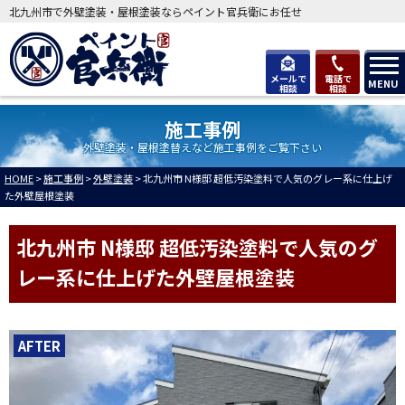
北九州市で外壁塗装・屋根塗装ならペイント官兵衛にお任せ
メールで
電話で
MENU
相談
相談
施工事例
外壁塗装・屋根塗替えなど施工事例をご覧下さい
HOME
>
施工事例
>
外壁塗装
>
北九州市 N様邸 超低汚染塗料で人気のグレー系に仕上げ
た外壁屋根塗装
北九州市 N様邸 超低汚染塗料で人気のグ
レー系に仕上げた外壁屋根塗装
AFTER