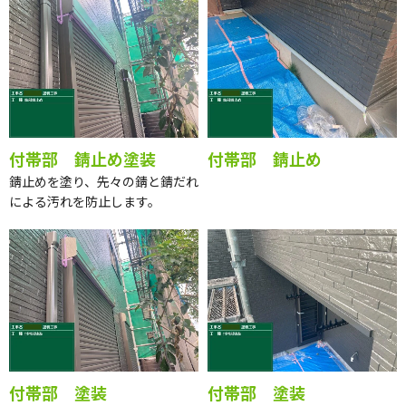
付帯部 錆止め塗装
付帯部 錆止め
錆止めを塗り、先々の錆と錆だれ
による汚れを防止します。
付帯部 塗装
付帯部 塗装