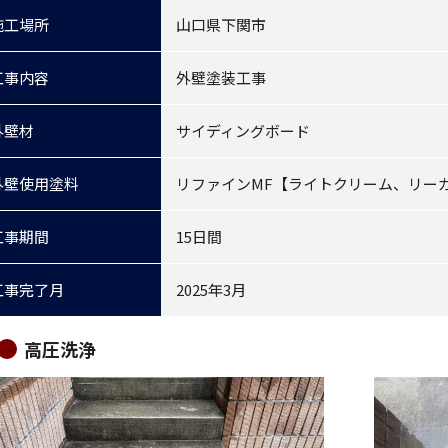
施工場所
山口県下関市
工事内容
外壁塗装工事
外壁材
サイディングボード
外壁使用塗料
リファインMF【ライトクリーム、リー
工事期間
15日間
工事完了月
2025年3月
高圧洗浄