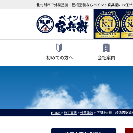
北九州市で外壁塗装・屋根塗装ならペイント官兵衛にお任せ
初めての方へ
会社案内
HOME
>
施工事例
>
外壁塗装
>
下関市N様 超低汚染塗