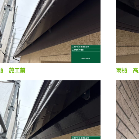
樋 施工前
雨樋 高