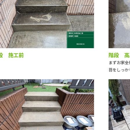
段 施工前
階段 高
まずお家全
苔をしっか