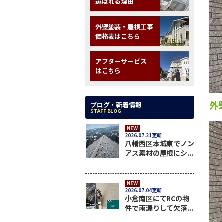
選ばれる理由
外壁塗装・屋根工事
価格表はこちら
アフターサービス
はこちら
外
ブログ・新着情報
STAFF BLOG
NEW
2026.07.21更新
八幡西区本城東でノン
アス素材の屋根にシ...
NEW
2026.07.04更新
小倉南区にてRCの物
件で雨漏りして欠落...