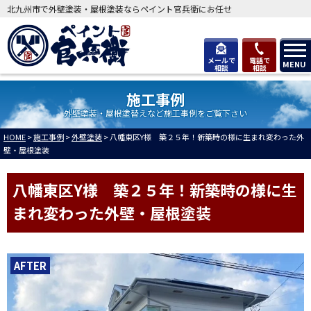
北九州市で外壁塗装・屋根塗装ならペイント官兵衛にお任せ
メールで
電話で
MENU
相談
相談
施工事例
外壁塗装・屋根塗替えなど施工事例をご覧下さい
HOME
>
施工事例
>
外壁塗装
>
八幡東区Y様 築２５年！新築時の様に生まれ変わった外
壁・屋根塗装
八幡東区Y様 築２５年！新築時の様に生
まれ変わった外壁・屋根塗装
AFTER