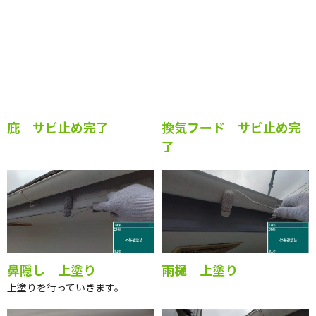
庇 サビ止め完了
換気フード サビ止め完
了
鼻隠し 上塗り
雨樋 上塗り
上塗りを行っていきます。