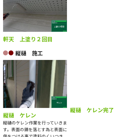
軒天 上塗り２回目
縦樋 施工
縦樋 ケレン
縦樋 ケレン完了
縦樋のケレン作業を行っていきま