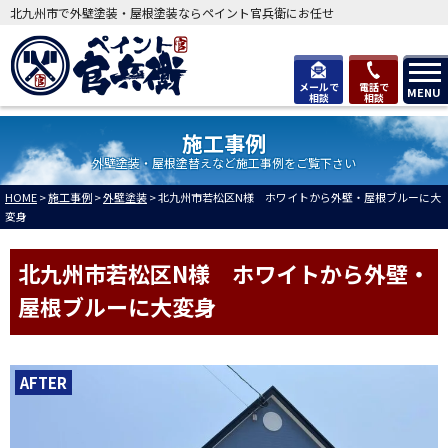
北九州市で外壁塗装・屋根塗装ならペイント官兵衛にお任せ
メールで
電話で
MENU
相談
相談
施工事例
外壁塗装・屋根塗替えなど施工事例をご覧下さい
HOME
>
施工事例
>
外壁塗装
>
北九州市若松区N様 ホワイトから外壁・屋根ブルーに大
変身
北九州市若松区N様 ホワイトから外壁・
屋根ブルーに大変身
AFTER