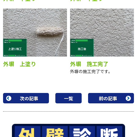
外塀 下塗り
外塀 中塗り
外塀 上塗り
外塀 施工完了
外塀の施工完了です。
次の記事
一覧
前の記事