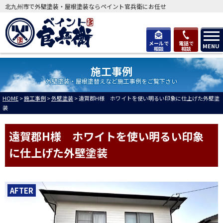
北九州市で外壁塗装・屋根塗装ならペイント官兵衛にお任せ
メールで
電話で
MENU
相談
相談
施工事例
外壁塗装・屋根塗替えなど施工事例をご覧下さい
HOME
>
施工事例
>
外壁塗装
>
遠賀郡H様 ホワイトを使い明るい印象に仕上げた外壁塗
装
遠賀郡H様 ホワイトを使い明るい印象
に仕上げた外壁塗装
AFTER