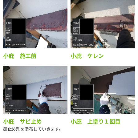
小庇 施工前
小庇 ケレン
小庇 サビ止め
小庇 上塗り１回目
錆止め剤を塗布していきます。