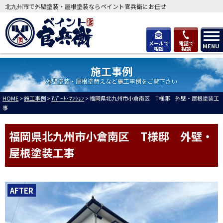
北九州市で外壁塗装・屋根塗装ならペイント官兵衛にお任せ
メールで
電話で
MENU
相談
相談
施工事例
外壁塗装・屋根塗替えなど施工事例をご覧下さい
HOME
>
施工事例
>
ｱﾊﾟｰﾄ･ﾏﾝｼｮﾝ
>
福岡県北九州市小倉南区 T様邸 外壁・屋根塗装工
事
福岡県北九州市小倉南区 T様邸 外壁・
屋根塗装工事
AFTER