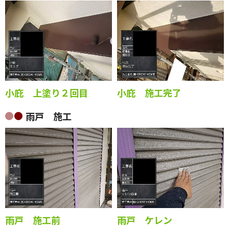
小庇 上塗り２回目
小庇 施工完了
雨戸 施工
雨戸 施工前
雨戸 ケレン