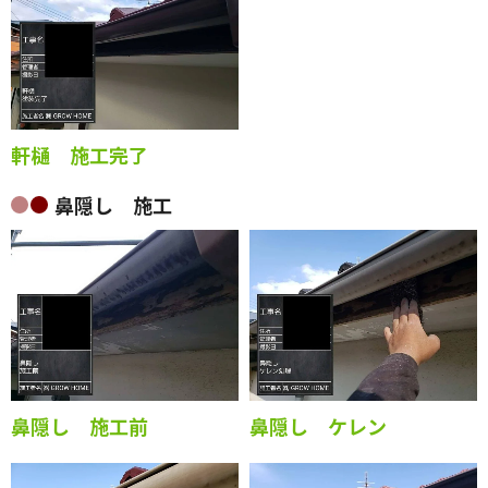
軒樋 施工完了
鼻隠し 施工
鼻隠し 施工前
鼻隠し ケレン