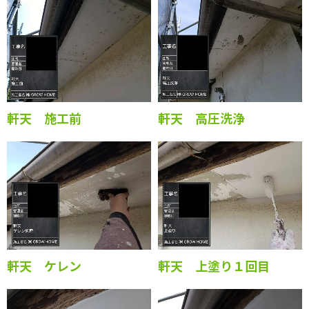
軒天 施工前
軒天 高圧洗浄
軒天 ケレン
軒天 上塗り１回目