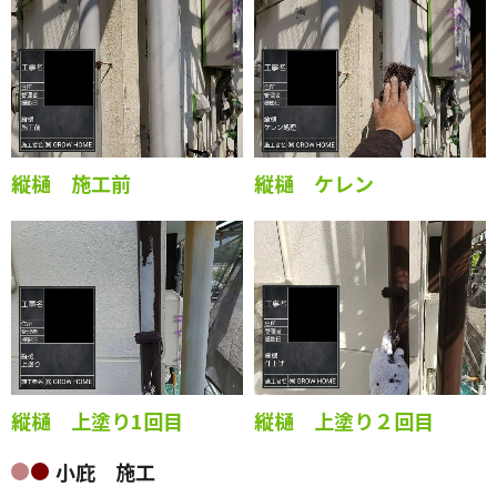
縦樋 施工前
縦樋 ケレン
縦樋 上塗り1回目
縦樋 上塗り２回目
小庇 施工