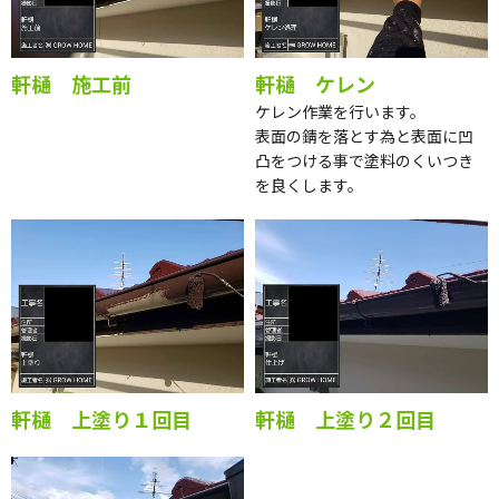
軒樋 施工前
軒樋 ケレン
ケレン作業を行います。
表面の錆を落とす為と表面に凹
凸をつける事で塗料のくいつき
を良くします。
軒樋 上塗り１回目
軒樋 上塗り２回目