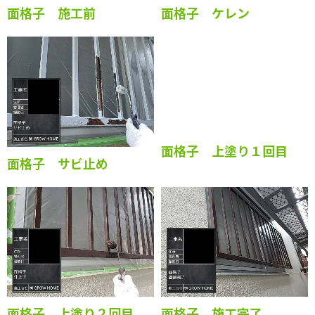
面格子 施工前
面格子 ケレン
面格子 サビ止め
面格子 上塗り１回目
面格子 上塗り２回目
面格子 施工完了