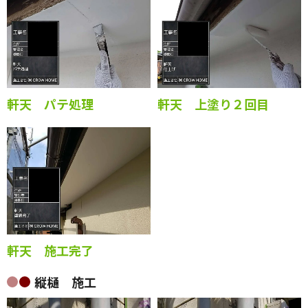
軒天 パテ処理
軒天 上塗り２回目
軒天 施工完了
縦樋 施工