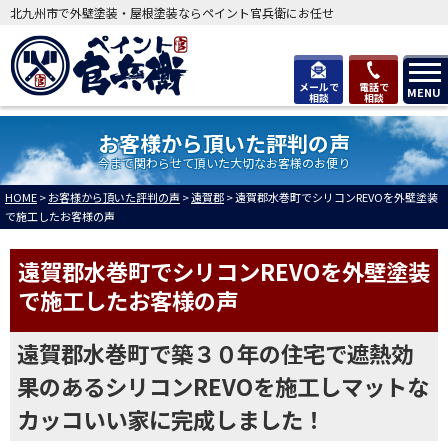
北九州市で外壁塗装・屋根塗装ならペイント官兵衛にお任せ
メールで
電話で
MENU
相談
相談
お客様から頂いた評判の声
今まで関わらせて頂いた大切なお客様のお便り
HOME
>
お客様から頂いた評判の声
>
遠賀郡
>
遠賀郡水巻町でシリコンREVOを外壁塗装
で施工したお客様の声
遠賀郡水巻町でシリコンREVOを外壁塗装
で施工したお客様の声
遠賀郡水巻町で築３０年の住宅で遮熱効
果のあるシリコンREVOを施工しマットな
カッコいい家に完成しました！