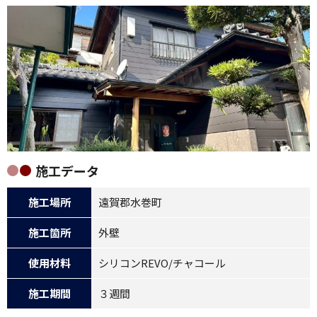
施工データ
施工場所
遠賀郡水巻町
施工箇所
外壁
使用材料
シリコンREVO/チャコール
施工期間
３週間