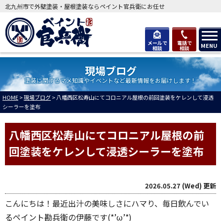
北九州市で外壁塗装・屋根塗装ならペイント官兵衛にお任せ
メールで
電話で
MENU
相談
相談
現場ブログ
塗装に関するマメ知識やイベントなど最新情報をお届けします！
HOME
>
現場ブログ
>
八幡西区松寿山にてコロニアル屋根の前回塗装をケレンして浸透
シーラーを塗布
八幡西区松寿山にてコロニアル屋根の前
回塗装をケレンして浸透シーラーを塗布
2026.05.27 (Wed) 更新
こんにちは！最近出汁の美味しさにハマり、毎日飲んでい
るペイント勘兵衛の伊藤です(*’ω’*)