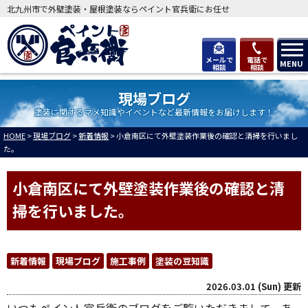
北九州市で外壁塗装・屋根塗装ならペイント官兵衛にお任せ
メールで
電話で
MENU
相談
相談
現場ブログ
塗装に関するマメ知識やイベントなど最新情報をお届けします！
HOME
>
現場ブログ
>
新着情報
>
小倉南区にて外壁塗装作業後の確認と清掃を行いまし
た。
小倉南区にて外壁塗装作業後の確認と清
掃を行いました。
新着情報
現場ブログ
施工事例
塗装の豆知識
2026.03.01 (Sun) 更新