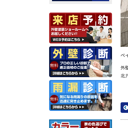
ペ
外
北