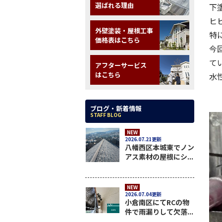
選ばれる理由
下
ヒ
外壁塗装・屋根工事
特
価格表はこちら
今
て
アフターサービス
はこちら
水
ブログ・新着情報
STAFF BLOG
NEW
2026.07.21更新
八幡西区本城東でノン
アス素材の屋根にシ...
NEW
2026.07.04更新
小倉南区にてRCの物
件で雨漏りして欠落...