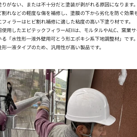
塗りがない、または不十分だと塗装が剥がれる原因になります
ビ割れなどの軽度な傷を補修し、塗膜の下から劣化を防ぐ効果
にフィラーはヒビ割れ補修に適した粘度の高い下塗り材です。
回使用したエピテックフィラーAEIIは、モルタルやALC、窯
いる「水性形一液外壁用可とう形エポキシ系下地調整材」です
性形一液タイプのため、汎用性が高い製品です。