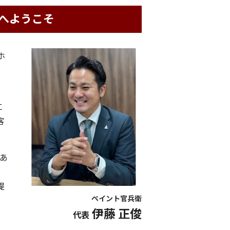
へようこそ
ホ
に
客
あ
提
ペイント官兵衛
伊藤 正俊
代表