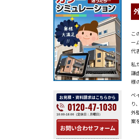
こ
ー
代
私
謙
様
ペ
お見積・資料請求はこちらから
り
0120-47-1030
外
10:00-18:00（定休日：月曜日）
案
お問い合わせフォーム