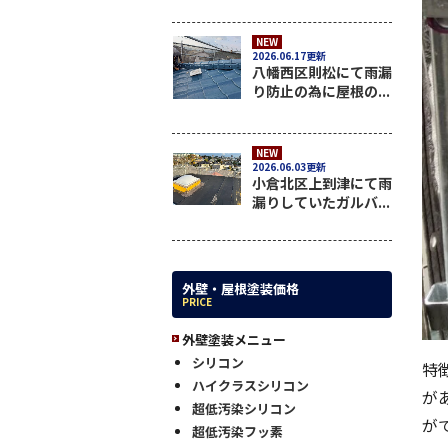
NEW
2026.06.17更新
八幡西区則松にて雨漏
り防止の為に屋根の...
NEW
2026.06.03更新
小倉北区上到津にて雨
漏りしていたガルバ...
外壁・屋根塗装価格
PRICE
外壁塗装メニュー
シリコン
特
ハイクラスシリコン
が
超低汚染シリコン
が
超低汚染フッ素