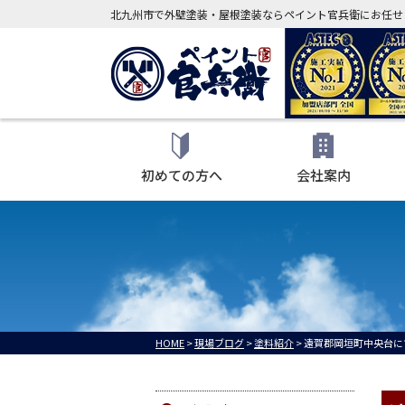
北九州市で外壁塗装・屋根塗装ならペイント官兵衛にお任せ
初めての方へ
会社案内
HOME
>
現場ブログ
>
塗料紹介
>
遠賀郡岡垣町中央台に