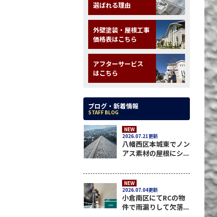
選ばれる理由
外壁塗装・屋根工事
価格表はこちら
アフターサービス
はこちら
ブログ・新着情報
STAFF BLOG
NEW
2026.07.21更新
八幡西区本城東でノン
アス素材の屋根にシ...
NEW
2026.07.04更新
小倉南区にてRCの物
件で雨漏りして欠落...