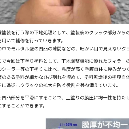
壁塗装を行う際の下地処理として、塗装後のクラック部分から
を用いて補修を行っていきます。
の中でモルタル壁の凹凸の隙間などの、細かい目で見えないク
こで今回は下塗り塗料として、下地調整機能に優れたフィラー
のシーラー等の下塗りに比べ、粘度が高く塗膜自体に厚みがつ
度のある塗料が細かなひび割れを埋めて、塗料乾燥後の塗膜自
きに追従しクラックの拡大を防ぐ役割を兼ね備えています。
た凹凸部分を平滑にすることで、上塗りの膜圧に均一性を持た
にすることができます。