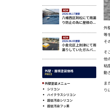
NEW
2026.06.17更新
八幡西区則松にて雨漏
り防止の為に屋根の...
外
等
NEW
そ
2026.06.03更新
小倉北区上到津にて雨
漏りしていたガルバ...
そ
他
粘
外壁・屋根塗装価格
動
PRICE
ま
外壁塗装メニュー
シリコン
り
ハイクラスシリコン
超低汚染シリコン
超低汚染フッ素