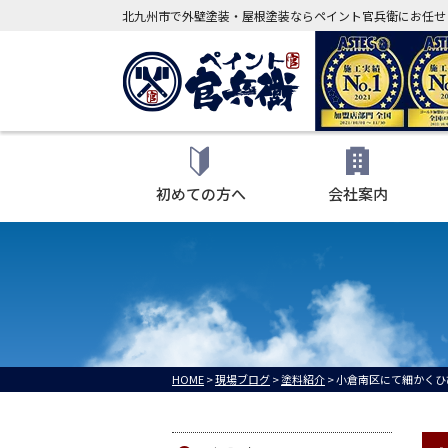
北九州市で外壁塗装・屋根塗装ならペイント官兵衛にお任せ
初めての方へ
会社案内
HOME
>
現場ブログ
>
塗料紹介
>
小倉南区にて細かくひ