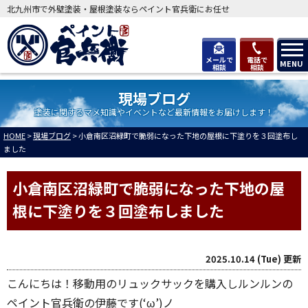
北九州市で外壁塗装・屋根塗装ならペイント官兵衛にお任せ
メールで
電話で
MENU
相談
相談
現場ブログ
塗装に関するマメ知識やイベントなど最新情報をお届けします！
HOME
>
現場ブログ
>
小倉南区沼緑町で脆弱になった下地の屋根に下塗りを３回塗布し
ました
小倉南区沼緑町で脆弱になった下地の屋
根に下塗りを３回塗布しました
2025.10.14 (Tue) 更新
こんにちは！移動用のリュックサックを購入しルンルンの
ペイント官兵衛の伊藤です(‘ω’)ノ