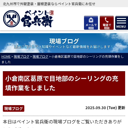
北九州市で外壁塗装・屋根塗装ならペイント官兵衛にお任せ
メールで
電話で
MENU
相談
相談
現場ブログ
塗装に関するマメ知識やイベントなど最新情報をお届けします！
HOME
>
現場ブログ
>
現場ブログ
>
小倉南区葛原で目地部のシーリングの充填作業をし
ました
小倉南区葛原で目地部のシーリングの充
填作業をしました
2025.09.30 (Tue) 更新
現場ブログ
本日はペイント官兵衛の現場ブログをご覧いただきありが