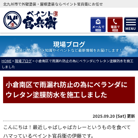
北九州市で外壁塗装・屋根塗装ならペイント官兵衛にお任せ
メールで
電話で
MENU
相談
相談
現場ブログ
塗装に関するマメ知識やイベントなど最新情報をお届けします！
HOME
>
現場ブログ
>
小倉南区で雨漏れ防止の為にベランダにウレタン塗膜防水を施工
しました
小倉南区で雨漏れ防止の為にベランダに
ウレタン塗膜防水を施工しました
2025.09.20 (Sat) 更新
こんにちは！最近しゃばしゃばカレーというものを食べて
ハマっているペイント官兵衛の伊藤です。