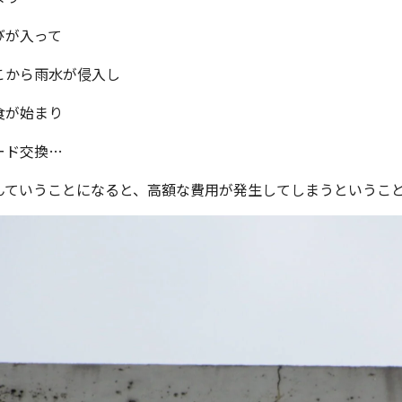
びが入って
こから雨水が侵入し
食が始まり
ード交換…
んていうことになると、高額な費用が発生してしまうというこ