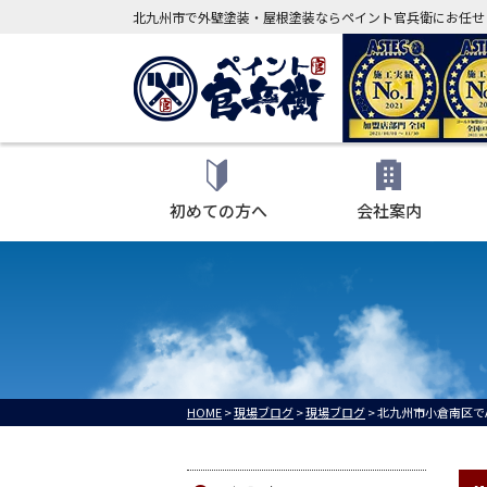
北九州市で外壁塗装・屋根塗装ならペイント官兵衛にお任せ
初めての方へ
会社案内
HOME
>
現場ブログ
>
現場ブログ
>
北九州市小倉南区で