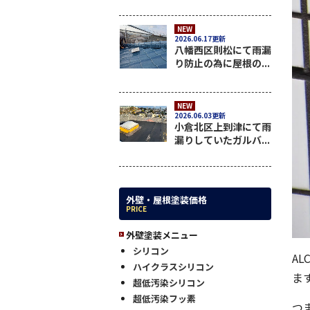
NEW
2026.06.17更新
八幡西区則松にて雨漏
り防止の為に屋根の...
NEW
2026.06.03更新
小倉北区上到津にて雨
漏りしていたガルバ...
外壁・屋根塗装価格
PRICE
外壁塗装メニュー
シリコン
A
ハイクラスシリコン
ま
超低汚染シリコン
超低汚染フッ素
つ