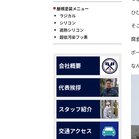
屋根塗装メニュー
ひ
ラジカル
シリコン
そ
遮熱シリコン
超低汚染フッ素
腐
ボ
会社概要
な
代表挨拶
スタッフ紹介
交通アクセス