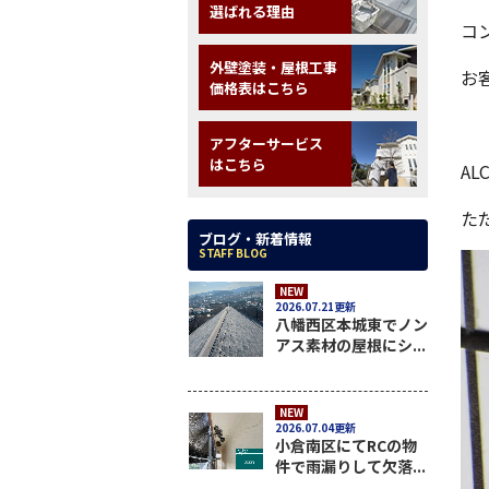
選ばれる理由
コ
外壁塗装・屋根工事
お
価格表はこちら
アフターサービス
はこちら
A
た
ブログ・新着情報
STAFF BLOG
NEW
2026.07.21更新
八幡西区本城東でノン
アス素材の屋根にシ...
NEW
2026.07.04更新
小倉南区にてRCの物
件で雨漏りして欠落...