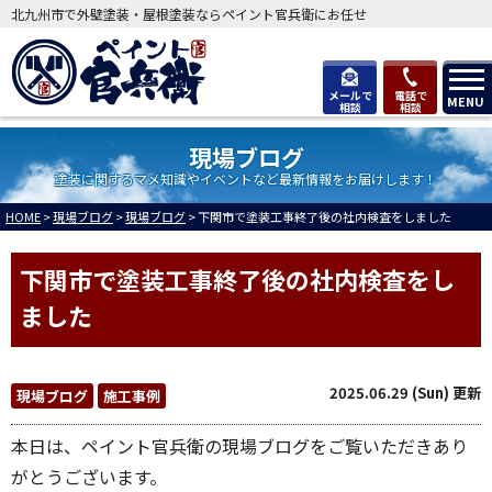
北九州市で外壁塗装・屋根塗装ならペイント官兵衛にお任せ
メールで
電話で
MENU
相談
相談
現場ブログ
塗装に関するマメ知識やイベントなど最新情報をお届けします！
HOME
>
現場ブログ
>
現場ブログ
>
下関市で塗装工事終了後の社内検査をしました
下関市で塗装工事終了後の社内検査をし
ました
2025.06.29 (Sun) 更新
現場ブログ
施工事例
本日は、ペイント官兵衛の現場ブログをご覧いただきあり
がとうございます。