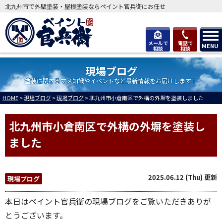
北九州市で外壁塗装・屋根塗装ならペイント官兵衛にお任せ
メールで
電話で
MENU
相談
相談
現場ブログ
塗装に関するマメ知識やイベントなど最新情報をお届けします！
HOME
>
現場ブログ
>
現場ブログ
>
北九州市小倉南区で外構の外塀を塗装しました
北九州市小倉南区で外構の外塀を塗装し
ました
2025.06.12 (Thu) 更新
現場ブログ
本日はペイント官兵衛の現場ブログをご覧いただきありが
とうございます。