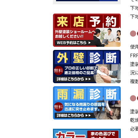
下
下
使
F
塗
況
複
塗
乾
必