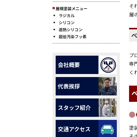
そ
屋根塗装メニュー
層
ラジカル
シリコン
遮熱シリコン
超低汚染フッ素
プ
専
会社概要
く
代表挨拶
スタッフ紹介
塗
交通アクセス
そ