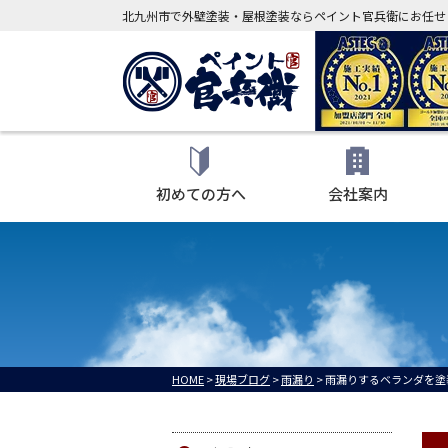
北九州市で外壁塗装・屋根塗装ならペイント官兵衛にお任せ
初めての方へ
会社案内
HOME
>
現場ブログ
>
雨漏り
>
雨漏りするベランダを塗