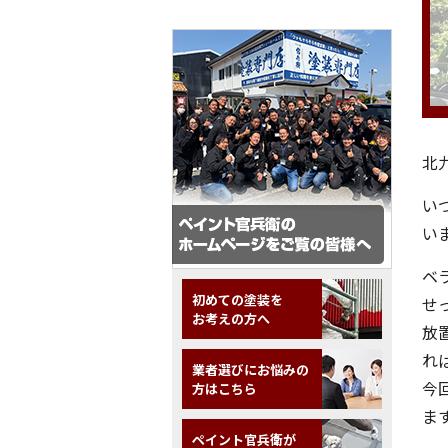
北
い
い
ベ
初めての塗装を
せ
お考えの方へ
放
れ
業者選びにお悩みの
今
方はこちら
ま
ペイント官兵衛が