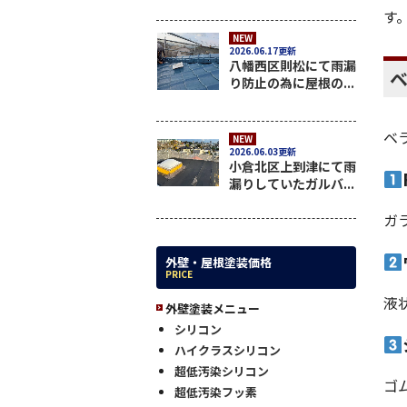
す
NEW
2026.06.17更新
八幡西区則松にて雨漏
り防止の為に屋根の...
ベ
NEW
2026.06.03更新
小倉北区上到津にて雨
漏りしていたガルバ...
ガ
外壁・屋根塗装価格
PRICE
液
外壁塗装メニュー
シリコン
ハイクラスシリコン
超低汚染シリコン
ゴ
超低汚染フッ素