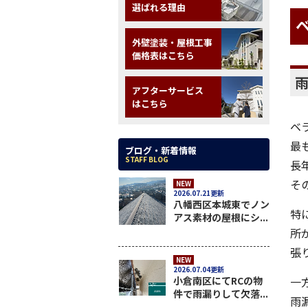
選ばれる理由
外壁塗装・屋根工事
価格表はこちら
アフターサービス
はこちら
ベ
最
ブログ・新着情報
STAFF BLOG
長
そ
NEW
2026.07.21更新
八幡西区本城東でノン
特
アス素材の屋根にシ...
所
張
NEW
2026.07.04更新
一
小倉南区にてRCの物
件で雨漏りして欠落...
雨