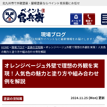
北九州市で外壁塗装・屋根塗装ならペイント官兵衛にお任せ
メールで
電話で
ME
相談
相談
現場ブログ
塗装に関するマメ知識やイベントなど最新情報をお届けします！
HOME
>
現場ブログ
>
塗装の豆知識
>
オレンジベージュ外壁で理想の外観を実現！人気色
の魅力と塗り方や組み合わせ例を解説
オレンジベージュ外壁で理想の外観を実
現！人気色の魅力と塗り方や組み合わせ
例を解説
2024.11.25 (Mon) 更新
塗装の豆知識