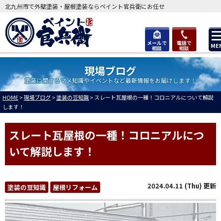
北九州市で外壁塗装・屋根塗装ならペイント官兵衛にお任せ
メールで
電話で
ME
相談
相談
現場ブログ
塗装に関するマメ知識やイベントなど最新情報をお届けします！
HOME
>
現場ブログ
>
塗装の豆知識
>
スレート瓦屋根の一種！コロニアルについて解説
します！
スレート瓦屋根の一種！コロニアルにつ
いて解説します！
2024.04.11 (Thu) 更新
塗装の豆知識
屋根リフォーム