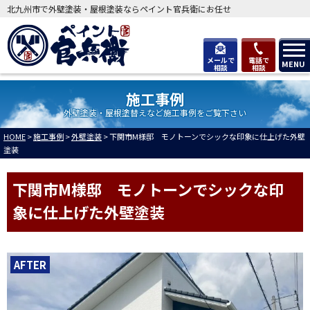
北九州市で外壁塗装・屋根塗装ならペイント官兵衛にお任せ
メールで
電話で
MENU
相談
相談
施工事例
外壁塗装・屋根塗替えなど施工事例をご覧下さい
HOME
>
施工事例
>
外壁塗装
>
下関市M様邸 モノトーンでシックな印象に仕上げた外壁
塗装
下関市M様邸 モノトーンでシックな印
象に仕上げた外壁塗装
AFTER