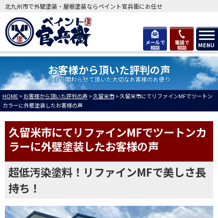
北九州市で外壁塗装・屋根塗装ならペイント官兵衛にお任せ
メールで
電話で
MENU
相談
相談
お客様から頂いた評判の声
今まで関わらせて頂いた大切なお客様のお便り
HOME
>
お客様から頂いた評判の声
>
久留米市
>
久留米市にてリファインMFでツートン
カラーに外壁塗装したお客様の声
久留米市にてリファインMFでツートンカ
ラーに外壁塗装したお客様の声
超低汚染塗料！リファインMFで美しさ長
持ち！