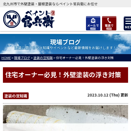
北九州市で外壁塗装・屋根塗装ならペイント官兵衛にお任せ
メールで
電話で
ME
相談
相談
現場ブログ
塗装に関するマメ知識やイベントなど最新情報をお届けします！
HOME
>
現場ブログ
>
塗装の豆知識
>
住宅オーナー必見！外壁塗装の浮き対策
住宅オーナー必見！外壁塗装の浮き対策
2023.10.12 (Thu) 更新
塗装の豆知識